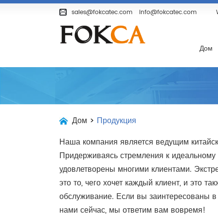
Дом
Продукция
О Компании
sales@fokcatec.com
info@fokcatec.com
Дом
Дом
>
Продукция
Наша компания является ведущим китайск
Придерживаясь стремления к идеальному 
удовлетворены многими клиентами. Экстре
это то, чего хочет каждый клиент, и это 
обслуживание. Если вы заинтересованы 
нами сейчас, мы ответим вам вовремя!