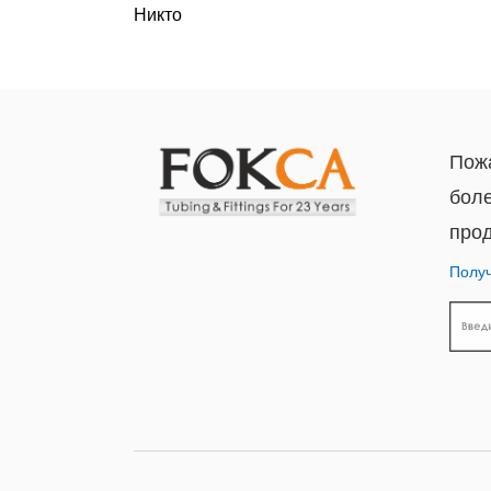
Никто
Пожа
бол
прод
Получ