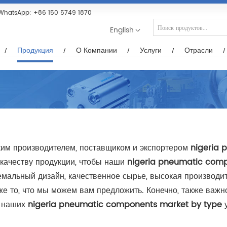
Услуги
Отрасли
Новости/Видео
Загр
WhatsApp:
+86 150 5749 1870
English
Продукция
О Компании
Услуги
Отрасли
им производителем, поставщиком и экспортером
nigeria 
качеству продукции, чтобы наши
nigeria pneumatic comp
мальный дизайн, качественное сырье, высокая производит
также то, что мы можем вам предложить. Конечно, также в
в наших
nigeria pneumatic components market by type
у