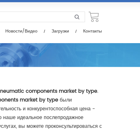
узки
Контакты
Новости/Видео
Загрузки
Контакты
pneumatic components market by type
.
onents market by type
были
ельность и конкурентоспособная цена -
ажно наше идеальное послепродажное
слугах, вы можете проконсультироваться с