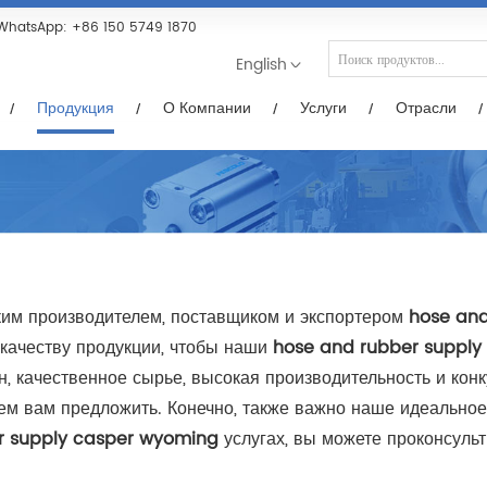
Услуги
Отрасли
Новости/Видео
Загр
WhatsApp:
+86 150 5749 1870
English
Продукция
О Компании
Услуги
Отрасли
им производителем, поставщиком и экспортером
hose and
качеству продукции, чтобы наши
hose and rubber supply
 качественное сырье, высокая производительность и конку
ожем вам предложить. Конечно, также важно наше идеальн
r supply casper wyoming
услугах, вы можете проконсульт