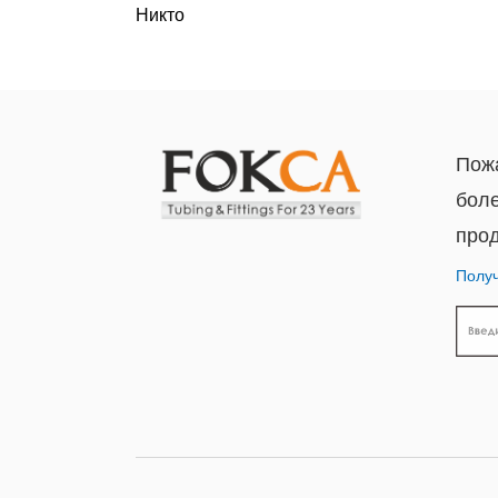
Никто
Пожа
бол
прод
Получ