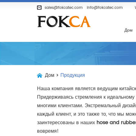
Дом
Продукция
О Компании
sales@fokcatec.com
info@fokcatec.com
Дом
Дом
>
Продукция
Наша компания является ведущим китайск
Придерживаясь стремления к идеальному 
многими клиентами. Экстремальный дизайн,
каждый клиент, и это также то, что мы м
заинтересованы в наших
hose and rubbe
вовремя!