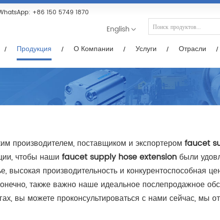
Услуги
Отрасли
Новости/Видео
Загр
WhatsApp:
+86 150 5749 1870
English
Продукция
О Компании
Услуги
Отрасли
им производителем, поставщиком и экспортером
faucet s
кции, чтобы наши
faucet supply hose extension
были удовл
, высокая производительность и конкурентоспособная цена 
 Конечно, также важно наше идеальное послепродажное об
гах, вы можете проконсультироваться с нами сейчас, мы о