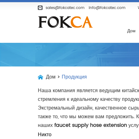
Дом
Продукция
О Компании
sales@fokcatec.com
info@fokcatec.com
Дом
Дом
>
Продукция
Наша компания является ведущим китайск
стремления к идеальному качеству проду
Экстремальный дизайн, качественное сырье
также то, что мы можем вам предложить.
наших
faucet supply hose extension
услу
Никто