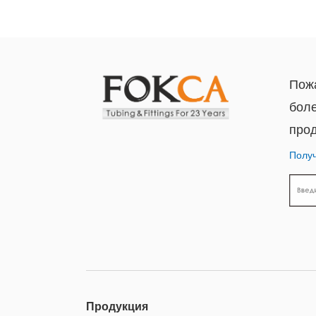
Пожа
бол
прод
Получ
Продукция