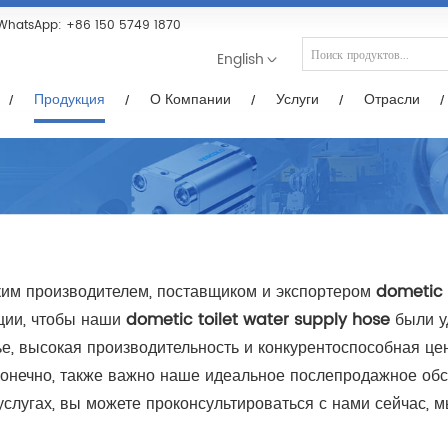
Услуги
Отрасли
Новости/Видео
Загр
WhatsApp:
+86 150 5749 1870
English
Продукция
О Компании
Услуги
Отрасли
им производителем, поставщиком и экспортером
dometic 
кции, чтобы наши
dometic toilet water supply hose
были у
, высокая производительность и конкурентоспособная цена 
 Конечно, также важно наше идеальное послепродажное об
слугах, вы можете проконсультироваться с нами сейчас, 