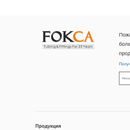
Пожа
бол
прод
Получ
Продукция