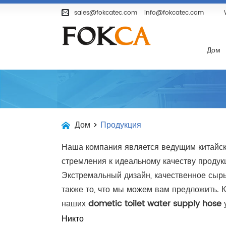
Дом
Продукция
О Компании
sales@fokcatec.com
info@fokcatec.com
Дом
Дом
>
Продукция
Наша компания является ведущим китайск
стремления к идеальному качеству проду
Экстремальный дизайн, качественное сырье
также то, что мы можем вам предложить.
наших
dometic toilet water supply hose
у
Никто