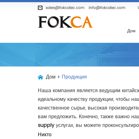
Дом
Продукция
О Компании
sales@fokcatec.com
info@fokcatec.com
Дом
Дом
>
Продукция
Наша компания является ведущим китайск
идеальному качеству продукции, чтобы н
качественное сырье, высокая производител
вам предложить. Конечно, также важно н
supply
услугах, вы можете проконсультиро
Никто