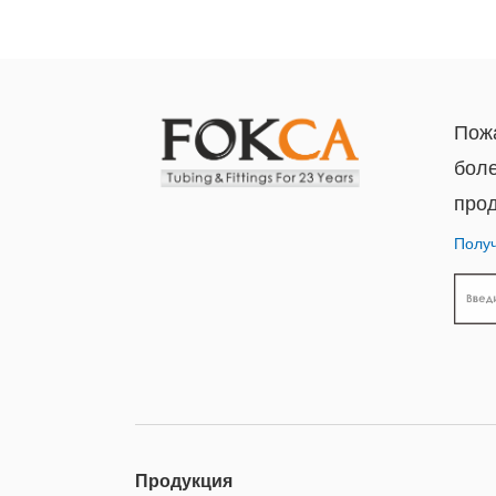
Пожа
бол
прод
Получ
Продукция