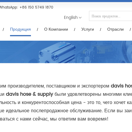
Услуги
Отрасли
Новости/Видео
Загр
WhatsApp:
+86 150 5749 1870
English
Продукция
О Компании
Услуги
Отрасли
им производителем, поставщиком и экспортером
davis ho
аши
davis hose & supply
были удовлетворены многими клие
ьность и конкурентоспособная цена - это то, чего хочет ка
аше идеальное послепродажное обслуживание. Если вы за
ваться с нами сейчас, мы ответим вам вовремя!