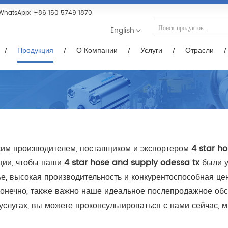
Услуги
Отрасли
Новости/Видео
Загр
WhatsApp:
+86 150 5749 1870
English
Продукция
О Компании
Услуги
Отрасли
им производителем, поставщиком и экспортером
4 star h
кции, чтобы наши
4 star hose and supply odessa tx
были у
, высокая производительность и конкурентоспособная цена 
 Конечно, также важно наше идеальное послепродажное об
услугах, вы можете проконсультироваться с нами сейчас, 