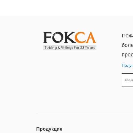
Пожа
бол
прод
Получ
Продукция