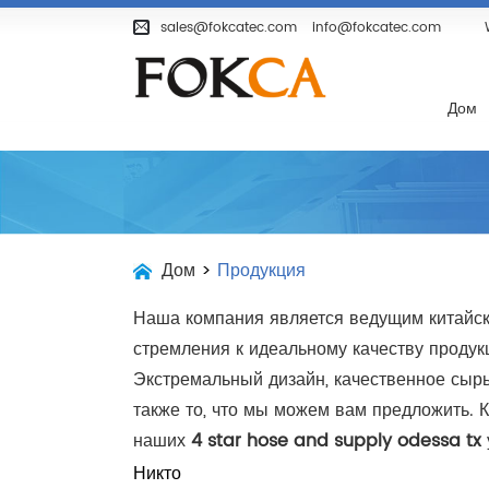
Дом
Продукция
О Компании
sales@fokcatec.com
info@fokcatec.com
Дом
Дом
>
Продукция
Наша компания является ведущим китайск
стремления к идеальному качеству проду
Экстремальный дизайн, качественное сырье
также то, что мы можем вам предложить.
наших
4 star hose and supply odessa tx
Никто